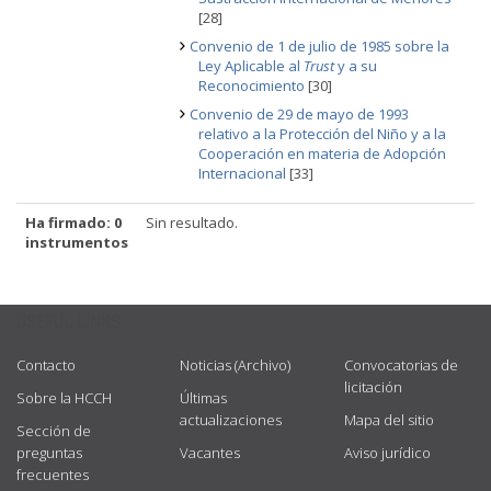
[28]
Convenio de 1 de julio de 1985 sobre la
Ley Aplicable al
Trust
y a su
Reconocimiento
[30]
Convenio de 29 de mayo de 1993
relativo a la Protección del Niño y a la
Cooperación en materia de Adopción
Internacional
[33]
Ha firmado: 0
Sin resultado.
instrumentos
USEFUL LINKS
Contacto
Noticias (Archivo)
Convocatorias de
licitación
Sobre la HCCH
Últimas
actualizaciones
Mapa del sitio
Sección de
preguntas
Vacantes
Aviso jurídico
frecuentes