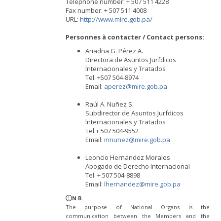
Telephone number: + 507 511 4228
Fax number: + 507 511 4008
URL:
http://www.mire.gob.pa/
Personnes à contacter / Contact persons:
Ariadna G. Pérez A.
Directora de Asuntos Jurfdicos
lnternacionales y Tratados
Tel. +507 504-8974
Email:
aperez@mire.gob.pa
Raúl A. Nuñez S.
Subdirector de Asuntos Jurfdicos
lnternacionales y Tratados
Tel:+ 507 504-9552
Email:
mnunez@mire.gob.pa
Leoncio Hernandez Morales
Abogado de Derecho lnternacional
Tel: + 507 504-8898
Email:
lhernandez@mire.gob.pa
N.B.
The purpose of National Organs is the
communication between the Members and the