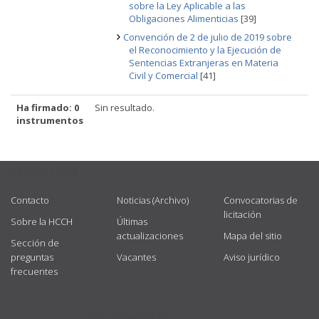
sobre la Ley Aplicable a las
Obligaciones Alimenticias
[39]
Convención de 2 de julio de 2019 sobre
el Reconocimiento y la Ejecución de
Sentencias Extranjeras en Materia
Civil y Comercial
[41]
Ha firmado: 0
Sin resultado.
instrumentos
USEFUL LINKS
Contacto
Noticias (Archivo)
Convocatorias de
licitación
Sobre la HCCH
Últimas
actualizaciones
Mapa del sitio
Sección de
preguntas
Vacantes
Aviso jurídico
frecuentes
GET CONNECTED