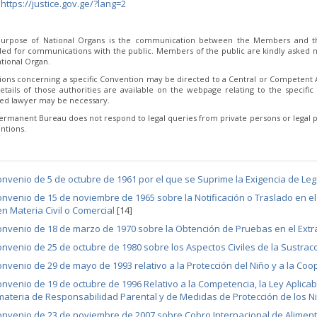
:
https://justice.gov.ge/?lang=2
urpose of National Organs is the communication between the Members and th
ded for communications with the public. Members of the public are kindly asked no
tional Organ.
ions concerning a specific Convention may be directed to a Central or Competent Au
etails of those authorities are available on the webpage relating to the specific 
fied lawyer may be necessary.
ermanent Bureau does not respond to legal queries from private persons or legal p
ntions.
nvenio de 5 de octubre de 1961 por el que se Suprime la Exigencia de Le
nvenio de 15 de noviembre de 1965 sobre la Notificación o Traslado en el 
en Materia Civil o Comercial
[14]
nvenio de 18 de marzo de 1970 sobre la Obtención de Pruebas en el Extra
nvenio de 25 de octubre de 1980 sobre los Aspectos Civiles de la Sustrac
nvenio de 29 de mayo de 1993 relativo a la Protección del Niño y a la Co
nvenio de 19 de octubre de 1996 Relativo a la Competencia, la Ley Aplicab
materia de Responsabilidad Parental y de Medidas de Protección de los N
nvenio de 23 de noviembre de 2007 sobre Cobro Internacional de Alimento