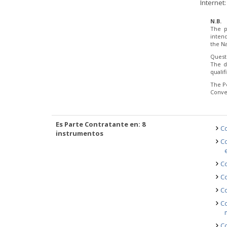
Internet
N.B.
The p
inten
the Na
Quest
The d
quali
The P
Conve
Es Parte Contratante en: 8
Co
instrumentos
Co
Co
Co
Co
Co
Co