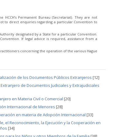
e HCCH’s Permanent Bureau (Secretariat). They are not
t to direct enquiries regarding a particular Convention to
thority designated by a State for a particular Convention.
Convention. If legal advice is required, assistance from a
ractitioners concerning the operation of the various Hague
galización de los Documentos Públicos Extranjeros
[12]
Extranjero de Documentos Judiciales y Extrajudiciales
njero en Materia Civil o Comercial
[20]
ción Internacional de Menores
[28]
operación en materia de Adopción Internacional
[33]
le, el Reconocimiento, la Ejecución y la Cooperación en
iños
[34]
s para los Niños y otros Miembros de la Familia
[38]