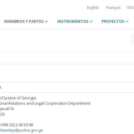
Otr
English
Français
MIEMBROS Y PARTES
INSTRUMENTOS
PROYECTOS
1
of Justice of Georgia
ional Relations and Legal Cooperation Department
asali St.
ISI
(+995 32) 2 40 50 08
ntlawdep@justice.gov.ge