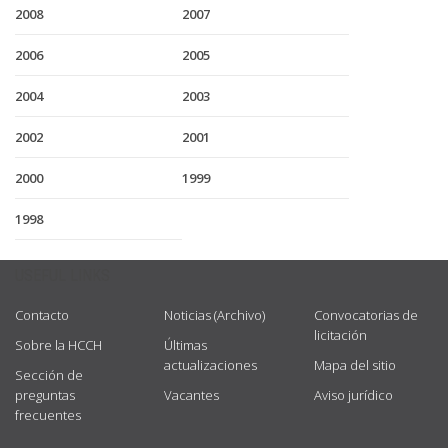
2008
2007
2006
2005
2004
2003
2002
2001
2000
1999
1998
USEFUL LINKS
Contacto
Noticias (Archivo)
Convocatorias de
licitación
Sobre la HCCH
Últimas
actualizaciones
Mapa del sitio
Sección de
preguntas
Vacantes
Aviso jurídico
frecuentes