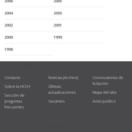
2006
2005
2004
2003
2002
2001
2000
1999
1998
USEFUL LINKS
Contacto
Noticias (Archivo)
Convocatorias de
licitación
Sobre la HCCH
Últimas
actualizaciones
Mapa del sitio
Sección de
preguntas
Vacantes
Aviso jurídico
frecuentes
GET CONNECTED