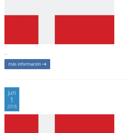
...
más información
jun
1
2018