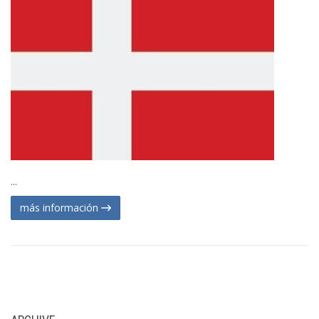
...
más información