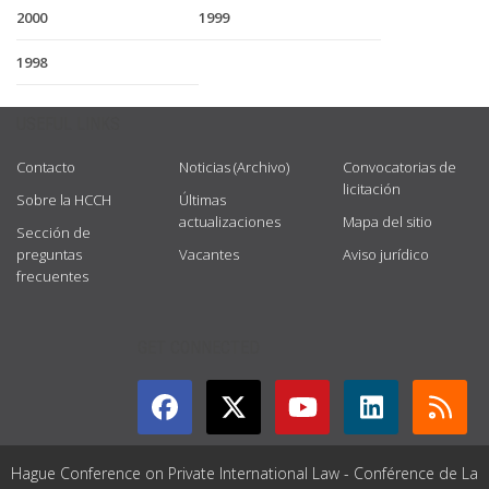
2000
1999
1998
USEFUL LINKS
Contacto
Noticias (Archivo)
Convocatorias de
licitación
Sobre la HCCH
Últimas
actualizaciones
Mapa del sitio
Sección de
preguntas
Vacantes
Aviso jurídico
frecuentes
GET CONNECTED
Hague Conference on Private International Law - Conférence de La