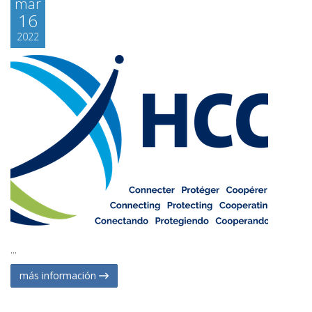
mar
16
2022
...
más información