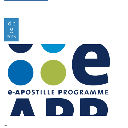
dic
8
2015
...