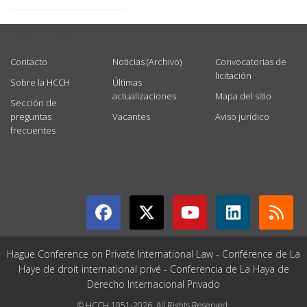
USEFUL LINKS
Contacto
Noticias (Archivo)
Convocatorias de
licitación
Sobre la HCCH
Últimas
actualizaciones
Mapa del sitio
Sección de
preguntas
Vacantes
Aviso jurídico
frecuentes
GET CONNECTED
Hague Conference on Private International Law - Conférence de La
Haye de droit international privé - Conferencia de La Haya de
Derecho Internacional Privado
© HCCH 1951-2026. All Rights Reserved.