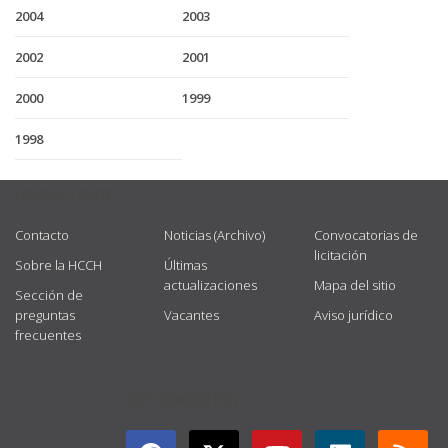
2004
2003
2002
2001
2000
1999
1998
USEFUL LINKS
Contacto
Noticias (Archivo)
Convocatorias de
licitación
Sobre la HCCH
Últimas
actualizaciones
Mapa del sitio
Sección de
preguntas
Vacantes
Aviso jurídico
frecuentes
GET CONNECTED