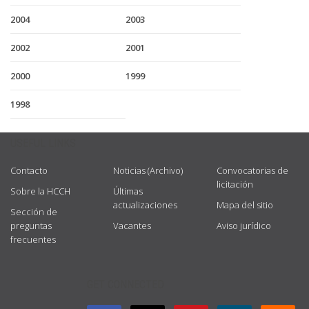
2004
2003
2002
2001
2000
1999
1998
USEFUL LINKS
Contacto
Noticias (Archivo)
Convocatorias de
licitación
Sobre la HCCH
Últimas
actualizaciones
Mapa del sitio
Sección de
preguntas
Vacantes
Aviso jurídico
frecuentes
GET CONNECTED