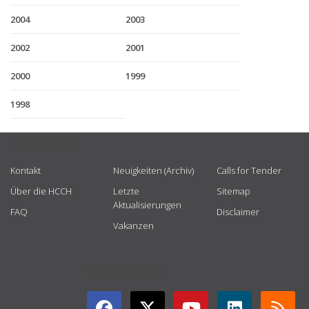
2004
2003
2002
2001
2000
1999
1998
USEFUL LINKS
Kontakt
Neuigkeiten (Archiv)
Calls for Tender
Über die HCCH
Letzte
Sitemap
Aktualisierungen
FAQ
Disclaimer
Vakanzen
GET CONNECTED