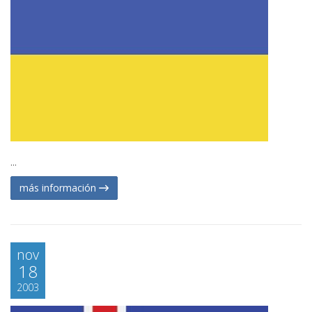
...
más información
nov
18
2003