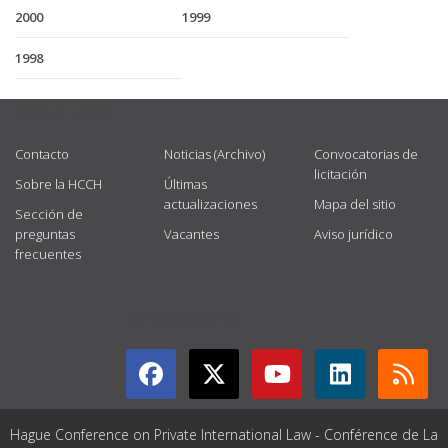
2000
1999
1998
USEFUL LINKS
Contacto
Noticias (Archivo)
Convocatorias de
licitación
Sobre la HCCH
Últimas
actualizaciones
Mapa del sitio
Sección de
preguntas
Vacantes
Aviso jurídico
frecuentes
GET CONNECTED
Hague Conference on Private International Law - Conférence de La