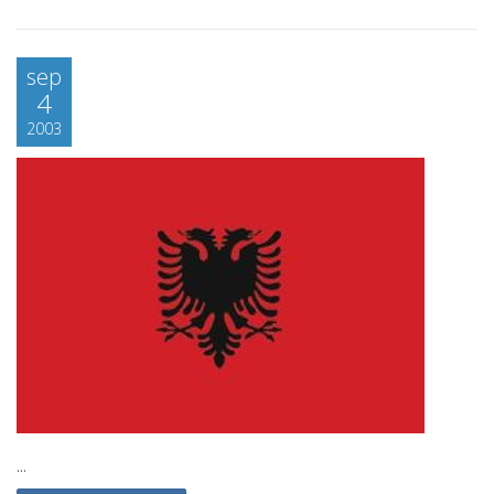
sep
4
2003
...