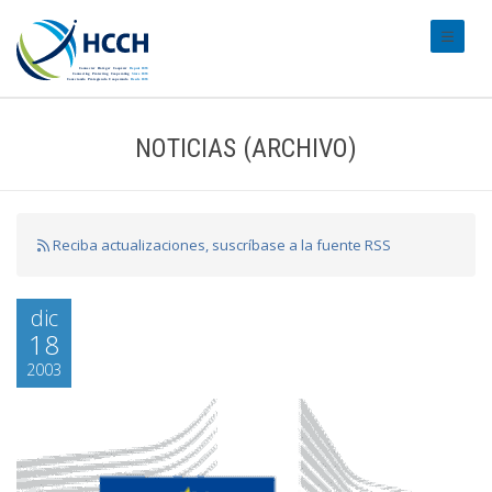
#transl
NOTICIAS (ARCHIVO)
Reciba actualizaciones, suscríbase a la fuente RSS
dic
18
2003