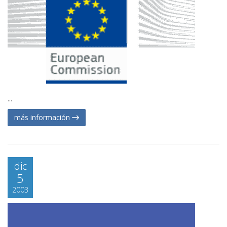
...
más información
dic
5
2003