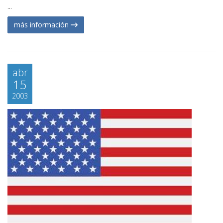
...
más información
abr
15
2003