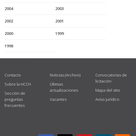
2004
2003
2002
2001
2000
1999
1998
USEFUL LINKS
Contacto
Noticias (Archivo)
Convocatorias de
licitación
Sobre la HCCH
Últimas
actualizaciones
Mapa del sitio
Sección de
preguntas
Vacantes
Aviso jurídico
frecuentes
GET CONNECTED