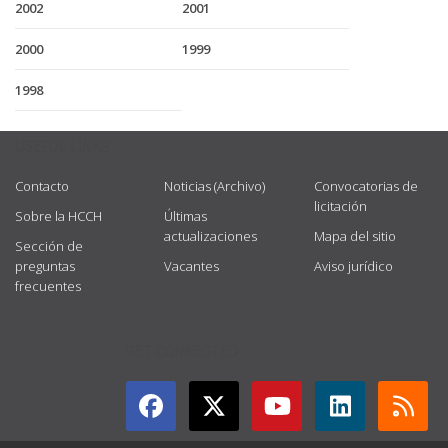
2002
2001
2000
1999
1998
USEFUL LINKS
Contacto
Noticias (Archivo)
Convocatorias de
licitación
Sobre la HCCH
Últimas
actualizaciones
Mapa del sitio
Sección de
preguntas
Vacantes
Aviso jurídico
frecuentes
GET CONNECTED