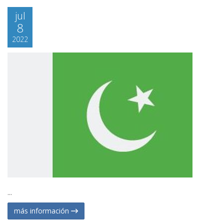
jul
8
2022
...
más información