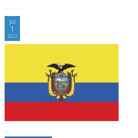
jul
1
2022
...