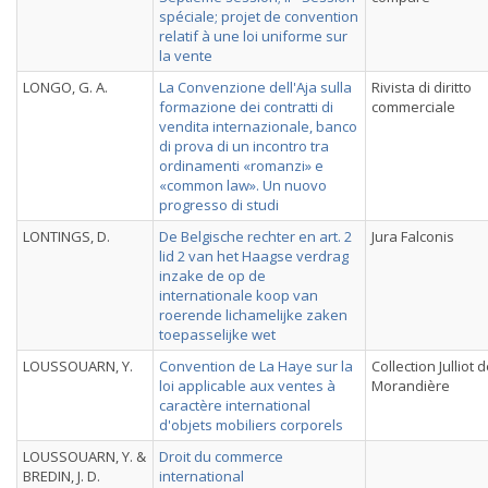
spéciale; projet de convention
relatif à une loi uniforme sur
la vente
LONGO, G. A.
La Convenzione dell'Aja sulla
Rivista di diritto
formazione dei contratti di
commerciale
vendita internazionale, banco
di prova di un incontro tra
ordinamenti «romanzi» e
«common law». Un nuovo
progresso di studi
LONTINGS, D.
De Belgische rechter en art. 2
Jura Falconis
lid 2 van het Haagse verdrag
inzake de op de
internationale koop van
roerende lichamelijke zaken
toepasselijke wet
LOUSSOUARN, Y.
Convention de La Haye sur la
Collection Julliot d
loi applicable aux ventes à
Morandière
caractère international
d'objets mobiliers corporels
LOUSSOUARN, Y. &
Droit du commerce
BREDIN, J. D.
international