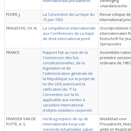
internationaal privaatrecht
Vereniging
«Handelsrecht»
FOYER, J.
La Convention de La Haye du
Revue critique de
15 juin 1955
international priv
FRAGISTAS, CH. N.
La compétence internationale
Grundprobleme 
aux Conférences de La Haye
internationalen R
de droit international privé
Festschrift für Je
Spiropoulos
FRANCE
Rapport fait au nom de la
Assemblée nation
Commission des lois
première session
constitutionnelles, de la
ordinaire de 1961
législation et de
l'administration générale de
la République sur le projet de
loi (No 333) autorisant la
ratification de: 1º la
Convention sur la loi
applicable aux ventes à
caractère international
d'objets mobiliers corporels
FRANSEN VAN DE
Verdrag nopens de op de
Weekblad voor
PUTTE, A. S.
internationale koop van
Privaatrecht, Nota
roerende lichamelijke zaken
ambt en Registrat