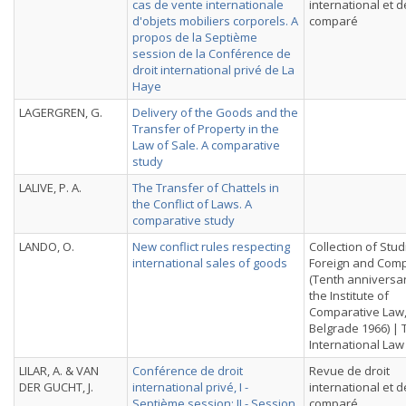
cas de vente internationale
international et d
d'objets mobiliers corporels. A
comparé
propos de la Septième
session de la Conférence de
droit international privé de La
Haye
LAGERGREN, G.
Delivery of the Goods and the
Transfer of Property in the
Law of Sale. A comparative
study
LALIVE, P. A.
The Transfer of Chattels in
the Conflict of Laws. A
comparative study
LANDO, O.
New conflict rules respecting
Collection of Stu
international sales of goods
Foreign and Comp
(Tenth anniversar
the Institute of
Comparative Law
Belgrade 1966) |
International La
LILAR, A. & VAN
Conférence de droit
Revue de droit
DER GUCHT, J.
international privé, I -
international et d
Septième session; II - Session
comparé