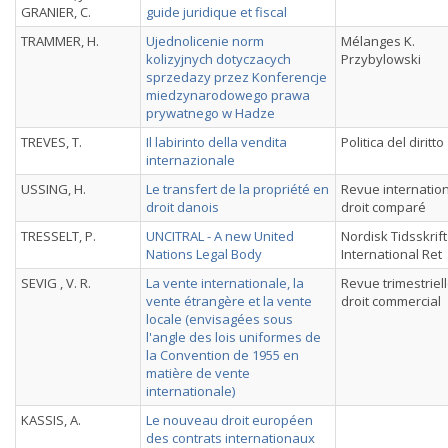
GRANIER, C.
guide juridique et fiscal
TRAMMER, H.
Ujednolicenie norm
Mélanges K.
kolizyjnych dotyczacych
Przybylowski
sprzedazy przez Konferencje
miedzynarodowego prawa
prywatnego w Hadze
TREVES, T.
Il labirinto della vendita
Politica del diritto
internazionale
USSING, H.
Le transfert de la propriété en
Revue internatio
droit danois
droit comparé
TRESSELT, P.
UNCITRAL - A new United
Nordisk Tidsskrift
Nations Legal Body
International Ret
SEVIG , V. R.
La vente internationale, la
Revue trimestriel
vente étrangère et la vente
droit commercial
locale (envisagées sous
l'angle des lois uniformes de
la Convention de 1955 en
matière de vente
internationale)
KASSIS, A.
Le nouveau droit européen
des contrats internationaux