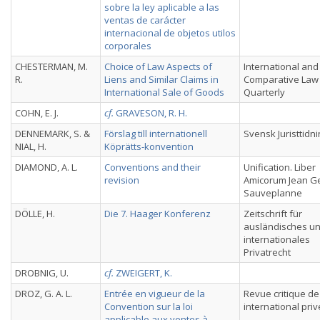
sobre la ley aplicable a las
ventas de carácter
internacional de objetos utilos
corporales
CHESTERMAN, M.
Choice of Law Aspects of
International and
R.
Liens and Similar Claims in
Comparative Law
International Sale of Goods
Quarterly
COHN, E. J.
cf.
GRAVESON, R. H.
DENNEMARK, S. &
Förslag till internationell
Svensk Juristtidn
NIAL, H.
Köprätts-konvention
DIAMOND, A. L.
Conventions and their
Unification. Liber
revision
Amicorum Jean G
Sauveplanne
DÖLLE, H.
Die 7. Haager Konferenz
Zeitschrift für
ausländisches u
internationales
Privatrecht
DROBNIG, U.
cf.
ZWEIGERT, K.
DROZ, G. A. L.
Entrée en vigueur de la
Revue critique de
Convention sur la loi
international priv
applicable aux ventes à