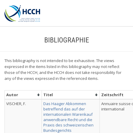
BIBLIOGRAPHIE
This bibliography is not intended to be exhaustive. The views
expressed in the items listed in this bibliography may not reflect
those of the HCCH, and the HCCH does not take responsibility for
any of the views expressed in the referenced items.
Autor
Titel
Zeitschrift
VISCHER, F.
Das Haager Abkommen
Annuaire suisse d
betreffend das auf der
international
internationalen Warenkauf
anwendbare Recht und die
Praxis des schweizerischen
Bundesgerichts