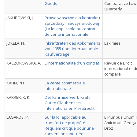
Goods
Comparative Law
Quarterly
JAKUBOWSKI, J.
Prawo wlasciwe dla kontraktu
sprzedazy miedzynarodowej
(La loi applicable au contrat
de vente internationale)
JOKELA, H.
Inkrafttreten des Abkommens
Lakimies
von 1955 über internationale
Kaufverträge
KACZOROWSKA, A.
L'internationalité d'un contrat
Revue de Droit
international et d
comparé
KAHN, PH.
La vente commerciale
internationale
KARRER, K. K.
Der Fahrniserwerb Kraft
Guten Glaubens im
Internationalen Privatrecht
LAGARDE, P.
Sur la loi applicable au
E Pluribus Unum. 
transfert de propriété.
Amicorum Georges
Requiem critique pour une
Droz
convention mort-née