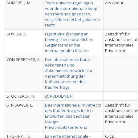
SOMERS, J. M.
Twee ontwerp-regelingen
Ars Aequi
voor de internationale koop
van roerende goederen,
vergeleken met het geldende
recht
SOVILLA, K.
Eigentumsübergang an
Zeitschrift für
beweglichen körperlichen
ausländisches u
Gegenständen bei
internationales
internationalen Käufen
Privatrecht
VON SPRECHER, A.
Der internationale Kauf.
Abkommen und
Abkommensentwürfe zur
Vereinheitlichung der
Kollisionsnormen des
Kaufvertrags
STOCHBACH, H.
cf.
RUDOLPH, H.
STRISOWER, L.
Das internationale Privatrecht
Zeitschrift für
des Kaufvertrages in den
ausländisches u
Entwürfen des sechsten
internationales
Haager
Privatrecht
Privatrechtskonferenz
THIEFFRY, J. &
La vente internationale -
CFCE