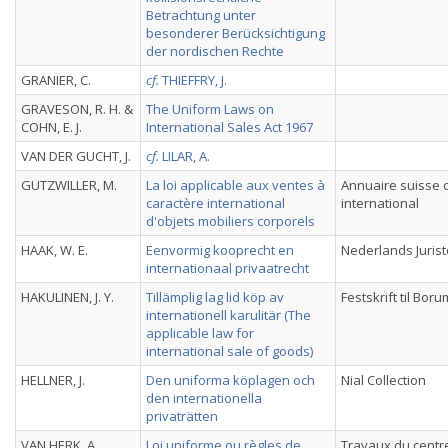
Betrachtung unter
besonderer Berücksichtigung
der nordischen Rechte
GRANIER, C.
cf.
THIEFFRY, J.
GRAVESON, R. H. &
The Uniform Laws on
COHN, E. J.
International Sales Act 1967
VAN DER GUCHT, J.
cf.
LILAR, A.
GUTZWILLER, M.
La loi applicable aux ventes à
Annuaire suisse d
caractère international
international
d'objets mobiliers corporels
HAAK, W. E.
Eenvormig kooprecht en
Nederlands Juris
internationaal privaatrecht
HAKULINEN, J. Y.
Tillämplig lag lid köp av
Festskrift til Boru
internationell karulitär (The
applicable law for
international sale of goods)
HELLNER, J.
Den uniforma köplagen och
Nial Collection
den internationella
privaträtten
VAN HERK, A.
Loi uniforme ou règles de
Travaux du centr