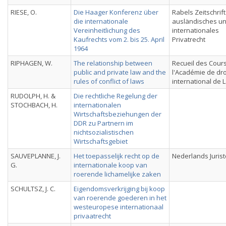
RIESE, O.
Die Haager Konferenz über
Rabels Zeitschrift
die internationale
ausländisches u
Vereinheitlichung des
internationales
Kaufrechts vom 2. bis 25. April
Privatrecht
1964
RIPHAGEN, W.
The relationship between
Recueil des Cour
public and private law and the
l'Académie de dro
rules of conflict of laws
international de 
RUDOLPH, H. &
Die rechtliche Regelung der
STOCHBACH, H.
internationalen
Wirtschaftsbeziehungen der
DDR zu Partnern im
nichtsozialistischen
Wirtschaftsgebiet
SAUVEPLANNE, J.
Het toepasselijk recht op de
Nederlands Juris
G.
internationale koop van
roerende lichamelijke zaken
SCHULTSZ, J. C.
Eigendomsverkrijging bij koop
van roerende goederen in het
westeuropese internationaal
privaatrecht