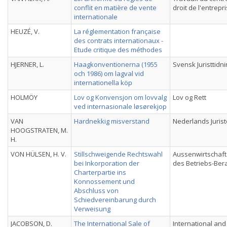
conflit en matière de vente
droit de l'entrepr
internationale
HEUZÉ, V.
La réglementation française
des contrats internationaux -
Etude critique des méthodes
HJERNER, L.
Haagkonventionerna (1955
Svensk Juristtidn
och 1986) om lagval vid
internationella köp
HOLMÖY
Lov og Konvensjon om lovvalg
Lov og Rett
ved internasionale løsørekjop
VAN
Hardnekkig misverstand
Nederlands Juris
HOOGSTRATEN, M.
H.
VON HÜLSEN, H. V.
Stillschweigende Rechtswahl
Aussenwirtschaft
bei Inkorporation der
des Betriebs-Ber
Charterpartie ins
Konnossement und
Abschluss von
Schiedvereinbarung durch
Verweisung
JACOBSON, D.
The International Sale of
International and