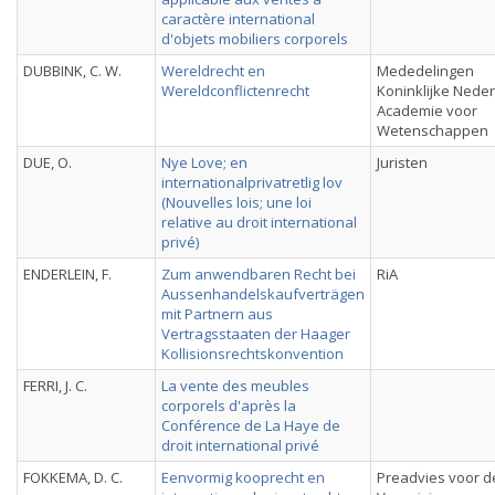
caractère international
d'objets mobiliers corporels
DUBBINK, C. W.
Wereldrecht en
Mededelingen
Wereldconflictenrecht
Koninklijke Nede
Academie voor
Wetenschappen
DUE, O.
Nye Love; en
Juristen
internationalprivatretlig lov
(Nouvelles lois; une loi
relative au droit international
privé)
ENDERLEIN, F.
Zum anwendbaren Recht bei
RiA
Aussenhandelskaufverträgen
mit Partnern aus
Vertragsstaaten der Haager
Kollisionsrechtskonvention
FERRI, J. C.
La vente des meubles
corporels d'après la
Conférence de La Haye de
droit international privé
FOKKEMA, D. C.
Eenvormig kooprecht en
Preadvies voor d