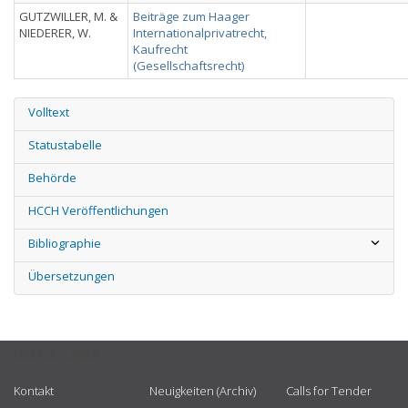
GUTZWILLER, M. &
Beiträge zum Haager
NIEDERER, W.
Internationalprivatrecht,
Kaufrecht
(Gesellschaftsrecht)
Volltext
Statustabelle
Behörde
HCCH Veröffentlichungen
Bibliographie
Übersetzungen
USEFUL LINKS
Kontakt
Neuigkeiten (Archiv)
Calls for Tender