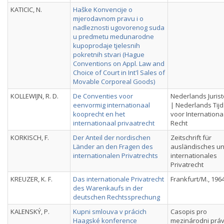
KATICIC, N.
Haške Konvencije o
mjerodavnom pravu i o
nadleznosti ugovorenog suda
u predmetu medunarodne
kupoprodaje tjelesnih
pokretnih stvari (Hague
Conventions on Appl. Law and
Choice of Court in Int'l Sales of
Movable Corporeal Goods)
KOLLEWIJN, R. D.
De Conventies voor
Nederlands Juris
eenvormig internationaal
| Nederlands Tijd
kooprecht en het
voor Internationa
internationaal privaatrecht
Recht
KORKISCH, F.
Der Anteil der nordischen
Zeitschrift für
Länder an den Fragen des
ausländisches u
internationalen Privatrechts
internationales
Privatrecht
KREUZER, K. F.
Das internationale Privatrecht
Frankfurt/M., 196
des Warenkaufs in der
deutschen Rechtssprechung
KALENSKÝ, P.
Kupni smlouva v prácich
Casopis pro
Haagské konference
mezinárodni prá