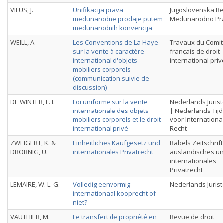
VILUS, J.
Unifikacija prava
Jugoslovenska Re
medunarodne prodaje putem
Medunarodno Pr
medunarodnih konvencija
WEILL, A.
Les Conventions de La Haye
Travaux du Comi
sur la vente à caractère
français de droit
international d'objets
international priv
mobiliers corporels
(communication suivie de
discussion)
DE WINTER, L. I.
Loi uniforme sur la vente
Nederlands Juris
internationale des objets
| Nederlands Tijd
mobiliers corporels et le droit
voor Internationa
international privé
Recht
ZWEIGERT, K. &
Einheitliches Kaufgesetz und
Rabels Zeitschrift
DROBNIG, U.
internationales Privatrecht
ausländisches u
internationales
Privatrecht
LEMAIRE, W. L. G.
Volledig eenvormig
Nederlands Juris
internationaal kooprecht of
niet?
VAUTHIER, M.
Le transfert de propriété en
Revue de droit