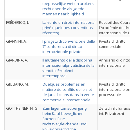
toepasselijke wet en arbiters
recht doende als goede
mannen naar billijkheid
FRÉDÉRICQ, L.
La vente en droit international
Recueil des Cour
privé (quelques conventions
l'Académie de dro
récentes)
international de 
GIANNINI, A.
I progetti di convenzione della
Rivista di diritto
7º conferenza di diritto
commerciale
internazionale privato
GIARDINA, A.
Il mutamento della disciplina
Annuario di diritt
internazionalprivatistica della
internazionale
vendita. Problemi
intertemporali
GIULIANO, M.
Quelques problèmes en
Rivista di diritto
matière de conflits de lois et
internazionale pr
de jurisdictions dans la vente
processuale
commerciale internationale
GOTTHEINER, H. G.
Zum Eigentumsübergang
Zeitschrift für au
beim Kauf beweglicher
int. Privatrecht
Sachen. Eine
rechtsvergleichende und
kollisionsrechtliche