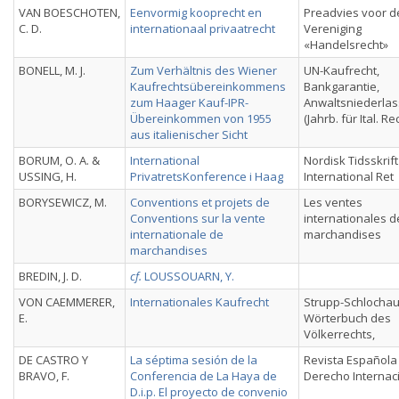
VAN BOESCHOTEN,
Eenvormig kooprecht en
Preadvies voor d
C. D.
internationaal privaatrecht
Vereniging
«Handelsrecht»
BONELL, M. J.
Zum Verhältnis des Wiener
UN-Kaufrecht,
Kaufrechtsübereinkommens
Bankgarantie,
zum Haager Kauf-IPR-
Anwaltsniederla
Übereinkommen von 1955
(Jahrb. für Ital. Re
aus italienischer Sicht
BORUM, O. A. &
International
Nordisk Tidsskrift
USSING, H.
PrivatretsKonference i Haag
International Ret
BORYSEWICZ, M.
Conventions et projets de
Les ventes
Conventions sur la vente
internationales d
internationale de
marchandises
marchandises
BREDIN, J. D.
cf.
LOUSSOUARN, Y.
VON CAEMMERER,
Internationales Kaufrecht
Strupp-Schlochau
E.
Wörterbuch des
Völkerrechts,
DE CASTRO Y
La séptima sesión de la
Revista Española
BRAVO, F.
Conferencia de La Haya de
Derecho Internac
D.i.p. El proyecto de convenio