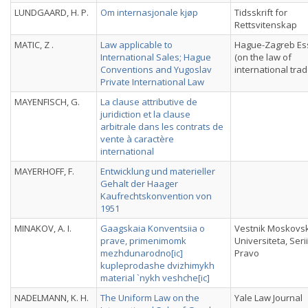
LUNDGAARD, H. P.
Om internasjonale kjøp
Tidsskrift for
Rettsvitenskap
MATIC, Z .
Law applicable to
Hague-Zagreb Es
International Sales; Hague
(on the law of
Conventions and Yugoslav
international trad
Private International Law
MAYENFISCH, G.
La clause attributive de
juridiction et la clause
arbitrale dans les contrats de
vente à caractère
international
MAYERHOFF, F.
Entwicklung und materieller
Gehalt der Haager
Kaufrechtskonvention von
1951
MINAKOV, A. I.
Gaagskaia Konventsiia o
Vestnik Moskovs
prave, primenimomk
Universiteta, Seri
mezhdunarodno[ic]
Pravo
kupleprodashe dvizhimykh
material `nykh veshche[ic]
NADELMANN, K. H.
The Uniform Law on the
Yale Law Journal