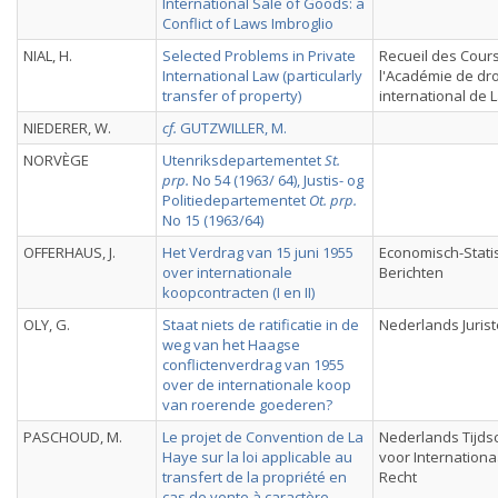
International Sale of Goods: a
Conflict of Laws Imbroglio
NIAL, H.
Selected Problems in Private
Recueil des Cour
International Law (particularly
l'Académie de dro
transfer of property)
international de 
NIEDERER, W.
cf.
GUTZWILLER, M.
NORVÈGE
Utenriksdepartementet
St.
prp.
No 54 (1963/ 64), Justis- og
Politiedepartementet
Ot. prp.
No 15 (1963/64)
OFFERHAUS, J.
Het Verdrag van 15 juni 1955
Economisch-Stati
over internationale
Berichten
koopcontracten (I en II)
OLY, G.
Staat niets de ratificatie in de
Nederlands Juris
weg van het Haagse
conflictenverdrag van 1955
over de internationale koop
van roerende goederen?
PASCHOUD, M.
Le projet de Convention de La
Nederlands Tijdsc
Haye sur la loi applicable au
voor Internationa
transfert de la propriété en
Recht
cas de vente à caractère