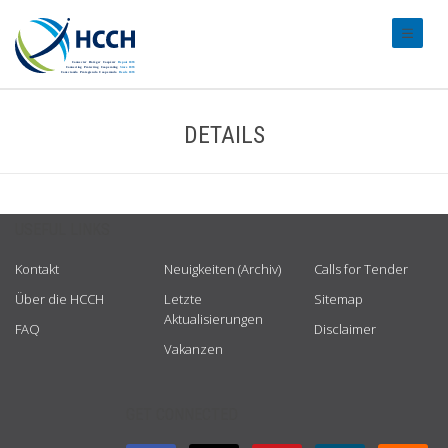
#transl
DETAILS
USEFUL LINKS
Kontakt
Neuigkeiten (Archiv)
Calls for Tender
Über die HCCH
Letzte
Sitemap
Aktualisierungen
FAQ
Disclaimer
Vakanzen
GET CONNECTED