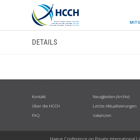
MITG
DETAILS
USEFUL LINKS
Kontakt
Neuigkeiten (Archiv)
Über die HCCH
Letzte Aktualisierungen
FAQ
Vakanzen
Hague Conference on Private International L