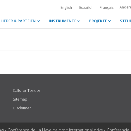
Ander
English
Español
Français
LIEDER & PARTEIEN
INSTRUMENTE
PROJEKTE
STEU
Calls for Tender
Sitemap
Disclaimer
aw - Conférence de La Haye de droit international privé - Conferencia