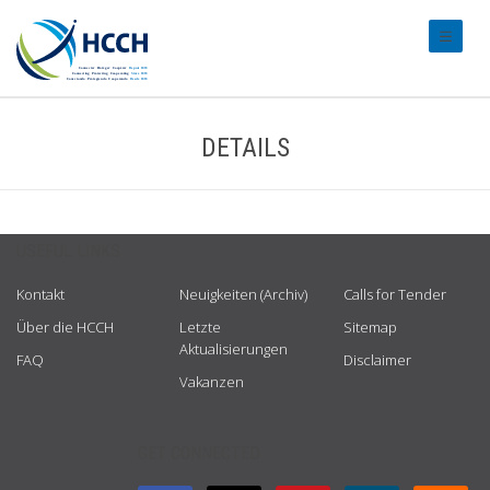
#transl
DETAILS
USEFUL LINKS
Kontakt
Neuigkeiten (Archiv)
Calls for Tender
Über die HCCH
Letzte
Sitemap
Aktualisierungen
FAQ
Disclaimer
Vakanzen
GET CONNECTED