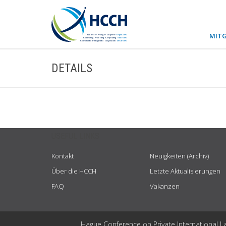
MITG
DETAILS
USEFUL LINKS
Kontakt
Neuigkeiten (Archiv)
Über die HCCH
Letzte Aktualisierungen
FAQ
Vakanzen
Hague Conference on Private International L