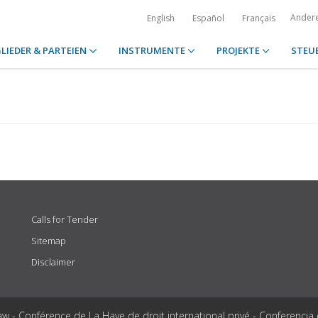
Ander
English
Español
Français
LIEDER & PARTEIEN
INSTRUMENTE
PROJEKTE
STEU
Calls for Tender
Sitemap
Disclaimer
aw - Conférence de La Haye de droit international privé - Conferencia