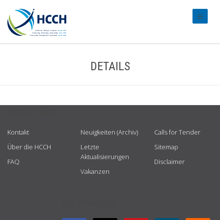
#transl
DETAILS
USEFUL LINKS
Kontakt
Neuigkeiten (Archiv)
Calls for Tender
Über die HCCH
Letzte
Sitemap
Aktualisierungen
FAQ
Disclaimer
Vakanzen
GET CONNECTED