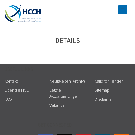
#transl
DETAILS
USEFUL LINKS
Kontakt
Neuigkeiten (Archiv)
Calls for Tender
Über die HCCH
Letzte
Sitemap
Aktualisierungen
FAQ
Disclaimer
Vakanzen
GET CONNECTED