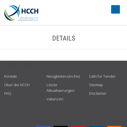
#transl
DETAILS
USEFUL LINKS
Kontakt
Neuigkeiten (Archiv)
Calls for Tender
Über die HCCH
Letzte
Sitemap
Aktualisierungen
FAQ
Disclaimer
Vakanzen
GET CONNECTED