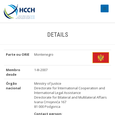
#transl
DETAILS
Parte ou ORIE
Montenegro
Membro
1-III-2007
desde
Órgão
Ministry of Justice
nacional
Directorate for lnternational Cooperation and
lnternational Legal Assistance
Directorate for Bilateral and Multilateral Affairs
Ivana Crnojevića 167
81 000 Podgorica
Contact person: