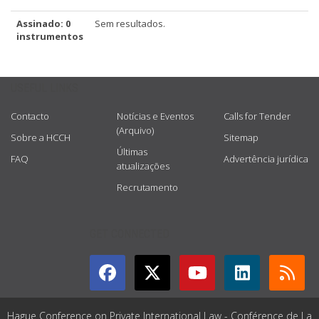
Assinado: 0
Sem resultados.
instrumentos
USEFUL LINKS
Contacto
Notícias e Eventos
Calls for Tender
(Arquivo)
Sobre a HCCH
Sitemap
Últimas
FAQ
Advertência jurídica
atualizações
Recrutamento
GET CONNECTED
Hague Conference on Private International Law - Conférence de La