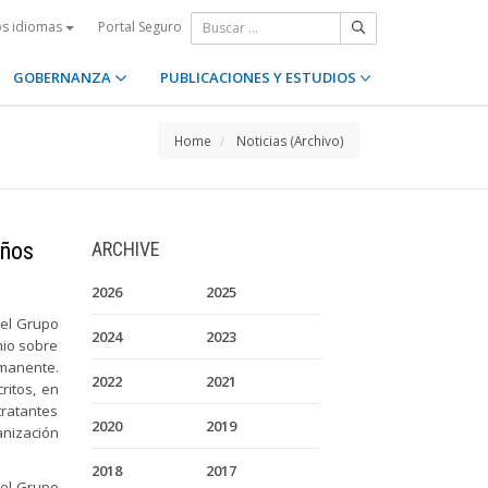
Portal Seguro
os idiomas
GOBERNANZA
PUBLICACIONES Y ESTUDIOS
Home
Noticias (Archivo)
iños
ARCHIVE
2026
2025
del Grupo
2024
2023
nio sobre
rmanente.
2022
2021
ritos, en
tratantes
2020
2019
nización
2018
2017
, el Grupo