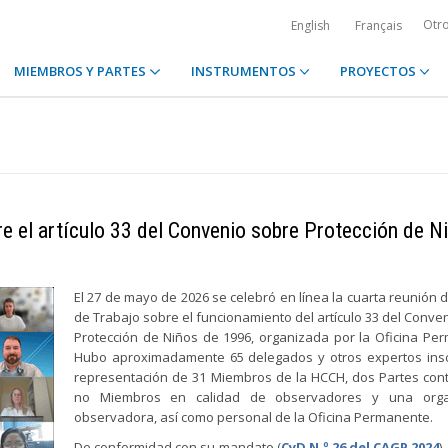
Otr
English
Français
MIEMBROS Y PARTES
INSTRUMENTOS
PROYECTOS
re el artículo 33 del Convenio sobre Protección de N
El 27 de mayo de 2026 se celebró en línea la cuarta reunión 
de Trabajo sobre el funcionamiento del artículo 33 del Conve
Protección de Niños de 1996, organizada por la Oficina Pe
Hubo aproximadamente 65 delegados y otros expertos insc
representación de 31 Miembros de la HCCH, dos Partes con
no Miembros en calidad de observadores y una orga
observadora, así como personal de la Oficina Permanente.
De conformidad con su mandato (
CyD N.º 26 del CAGP 2024
)