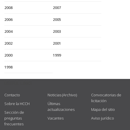
2008
2007
2006
2005
2004
2003
2002
2001
2000
1999
1998
USEFUL LINKS
Contacto
Noticias (Archivo)
Convocatorias de
licitación
Sobre la HCCH
Últimas
actualizaciones
Mapa del sitio
Sección de
preguntas
Vacantes
Aviso jurídico
frecuentes