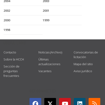
2004
2003
2002
2001
2000
1999
1998
USEFUL LINKS
Contacto
Noticias (Archivo)
Convocatorias de
licitación
Sobre la HCCH
Últimas
actualizaciones
Mapa del sitio
Sección de
preguntas
Vacantes
Aviso jurídico
frecuentes
GET CONNECTED