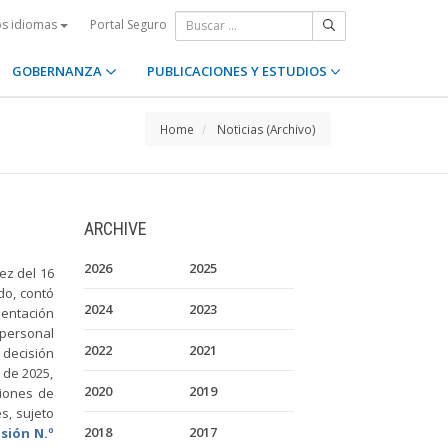
Portal Seguro
os idiomas
GOBERNANZA
PUBLICACIONES Y ESTUDIOS
Home
Noticias (Archivo)
ARCHIVE
2026
2025
ez del 16
do, contó
2024
2023
sentación
 personal
2022
2021
 decisión
 de 2025,
2020
2019
tiones de
s, sujeto
2018
2017
sión N.º