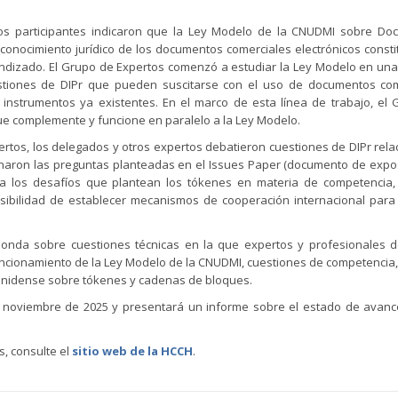
 los participantes indicaron que la Ley Modelo de la CNUDMI sobre D
conocimiento jurídico de los documentos comerciales electrónicos const
undizado. El Grupo de Expertos comenzó a estudiar la Ley Modelo en una
uestiones de DIPr que pueden suscitarse con el uso de documentos co
s instrumentos ya existentes. En el marco de esta línea de trabajo, el
ue complemente y funcione en paralelo a la Ley Modelo.
pertos, los delegados y otros expertos debatieron cuestiones de DIPr rel
minaron las preguntas planteadas en el Issues Paper (documento de expo
a los desafíos que plantean los tókenes en materia de competencia,
posibilidad de establecer mecanismos de cooperación internacional para
onda sobre cuestiones técnicas en la que expertos y profesionales d
uncionamiento de la Ley Modelo de la CNUDMI, cuestiones de competencia
ounidense sobre tókenes y cadenas de bloques.
n noviembre de 2025 y presentará un informe sobre el estado de avan
, consulte el
sitio web de la HCCH
.