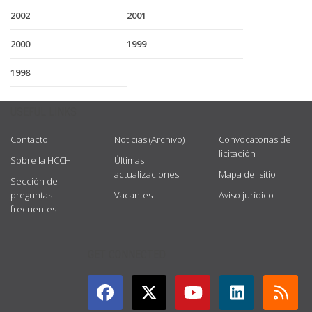
2002
2001
2000
1999
1998
USEFUL LINKS
Contacto
Noticias (Archivo)
Convocatorias de
licitación
Sobre la HCCH
Últimas
actualizaciones
Mapa del sitio
Sección de
preguntas
Vacantes
Aviso jurídico
frecuentes
GET CONNECTED