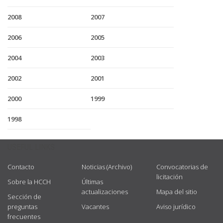
2008
2007
2006
2005
2004
2003
2002
2001
2000
1999
1998
USEFUL LINKS
Contacto
Noticias (Archivo)
Convocatorias de
licitación
Sobre la HCCH
Últimas
actualizaciones
Mapa del sitio
Sección de
preguntas
Vacantes
Aviso jurídico
frecuentes