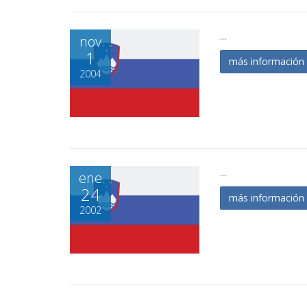
...
nov
1
más informació
2004
...
ene
24
más informació
2002