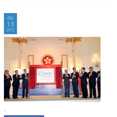
dic
13
2012
...