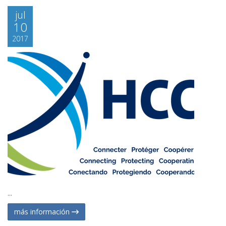
jul
10
2017
...
más información