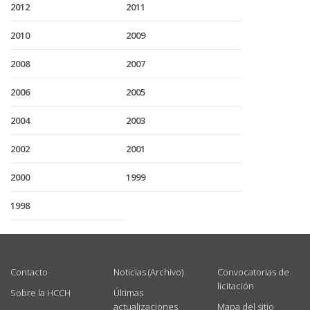
2012
2011
2010
2009
2008
2007
2006
2005
2004
2003
2002
2001
2000
1999
1998
USEFUL LINKS
Contacto
Noticias (Archivo)
Convocatorias de
licitación
Sobre la HCCH
Últimas
actualizaciones
Mapa del sitio