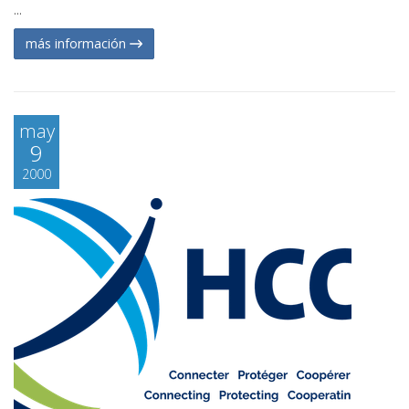
...
más información
may
9
2000