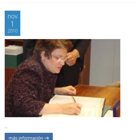
nov
1
2010
...
más información