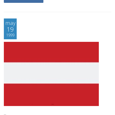
may
19
1999
...