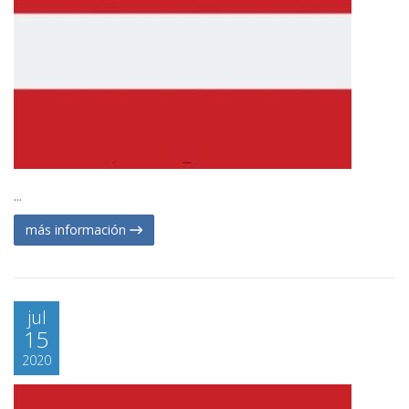
...
más información
jul
15
2020