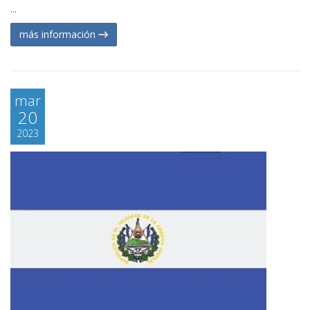
...
más información
mar
20
2023