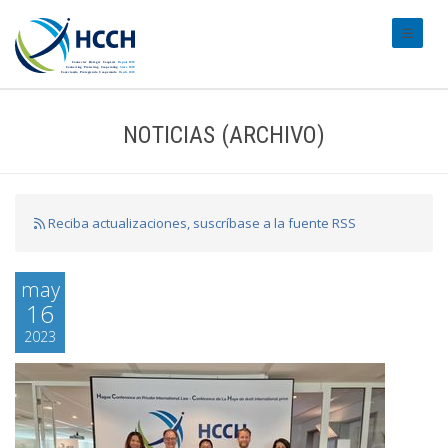
#transl
NOTICIAS (ARCHIVO)
Reciba actualizaciones, suscríbase a la fuente RSS
may
16
2023