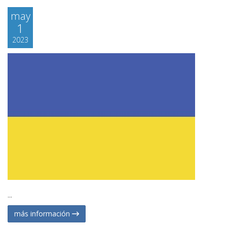
may
1
2023
...
más información