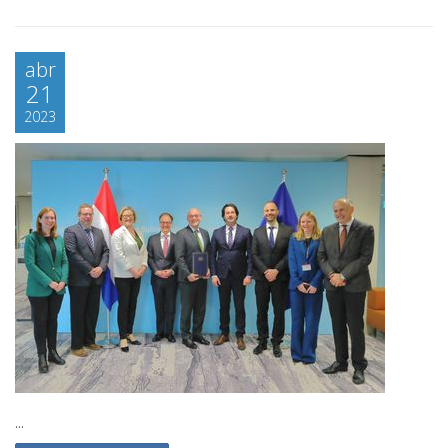
abr
21
2023
...