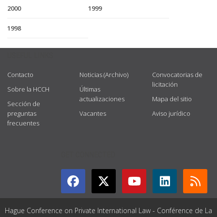
2000
1999
1998
USEFUL LINKS
Contacto
Noticias (Archivo)
Convocatorias de
licitación
Sobre la HCCH
Últimas
actualizaciones
Mapa del sitio
Sección de
preguntas
Vacantes
Aviso jurídico
frecuentes
GET CONNECTED
Hague Conference on Private International Law - Conférence de La