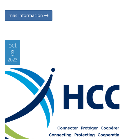
...
más información
oct
8
2023