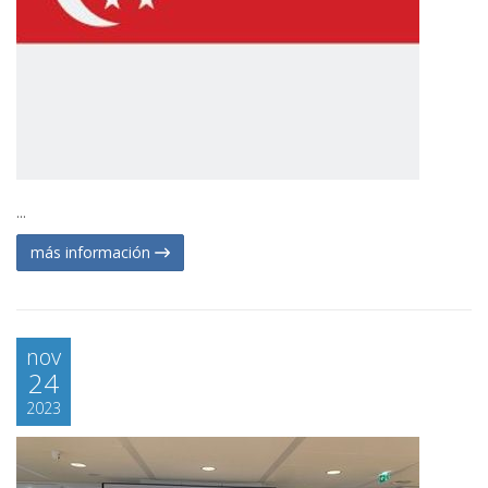
...
más información
nov
24
2023