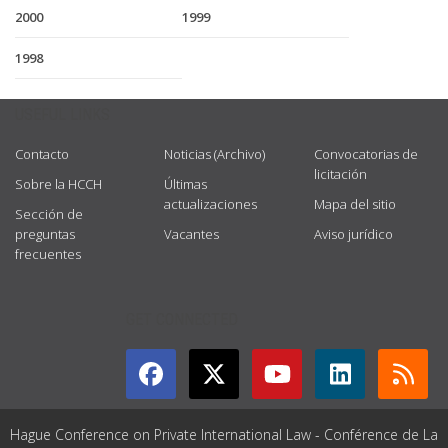
2000
1999
1998
USEFUL LINKS
Contacto
Noticias (Archivo)
Convocatorias de
licitación
Sobre la HCCH
Últimas
actualizaciones
Mapa del sitio
Sección de
preguntas
Vacantes
Aviso jurídico
frecuentes
GET CONNECTED
Hague Conference on Private International Law - Conférence de La