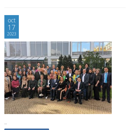
oct
17
2023
...