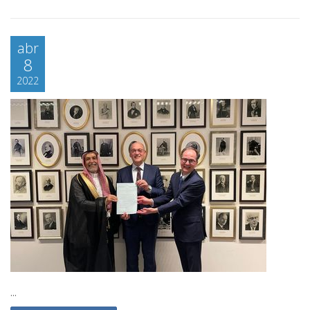
abr
8
2022
...