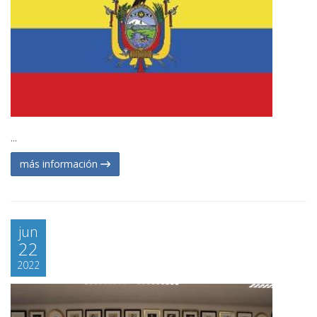
...
más información
jun
22
2022