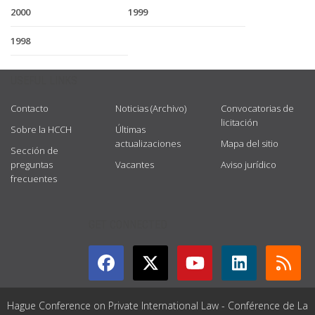
2000
1999
1998
USEFUL LINKS
Contacto
Noticias (Archivo)
Convocatorias de
licitación
Sobre la HCCH
Últimas
actualizaciones
Mapa del sitio
Sección de
preguntas
Vacantes
Aviso jurídico
frecuentes
GET CONNECTED
Hague Conference on Private International Law - Conférence de La