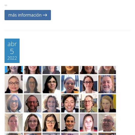
...
más información
abr
5
2022