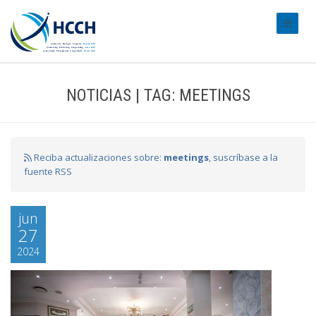
#transl
NOTICIAS | TAG: MEETINGS
Reciba actualizaciones sobre:
meetings
, suscríbase a la
fuente RSS
jun
27
2024