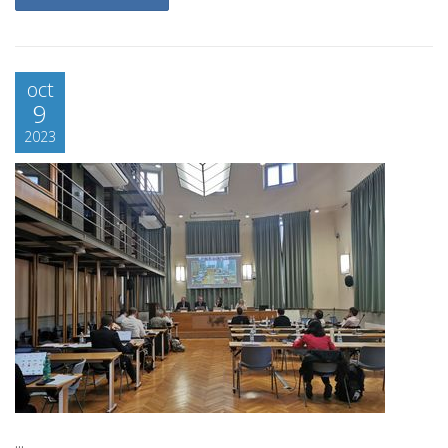
oct
9
2023
...