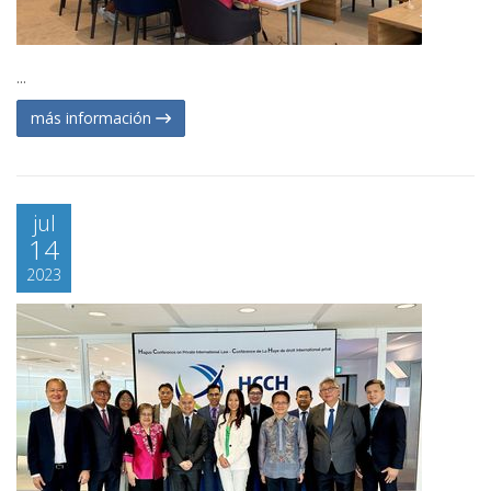
...
más información
jul
14
2023