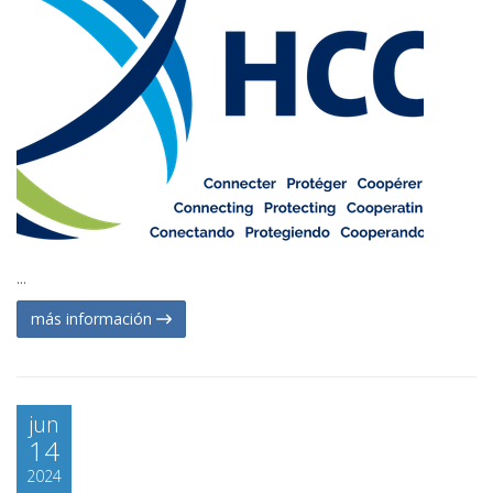
...
más información
jun
14
2024