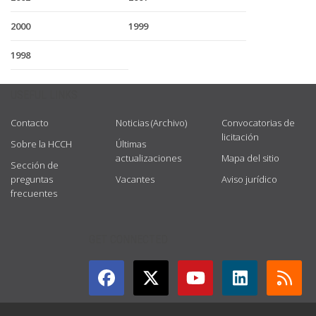
2000
1999
1998
USEFUL LINKS
Contacto
Noticias (Archivo)
Convocatorias de
licitación
Sobre la HCCH
Últimas
actualizaciones
Mapa del sitio
Sección de
preguntas
Vacantes
Aviso jurídico
frecuentes
GET CONNECTED