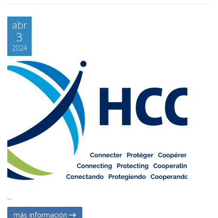
abr
3
2024
...
más información