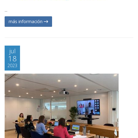
...
más información
jul
18
2023