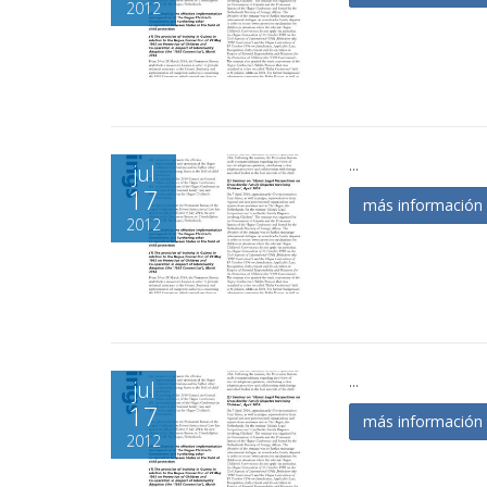
2012
...
jul
17
más informació
2012
...
jul
17
más informació
2012