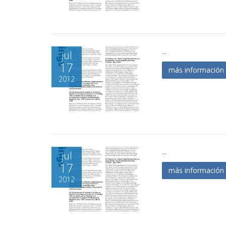
...
jul
17
más informació
2012
...
jul
17
más informació
2012