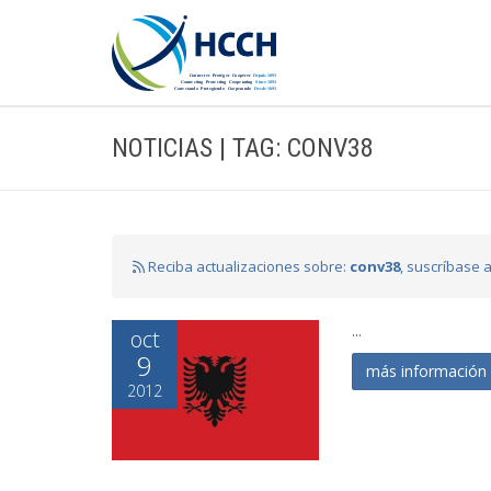
NOTICIAS | TAG: CONV38
Reciba actualizaciones sobre:
conv38
, suscríbase 
...
oct
9
más informació
2012