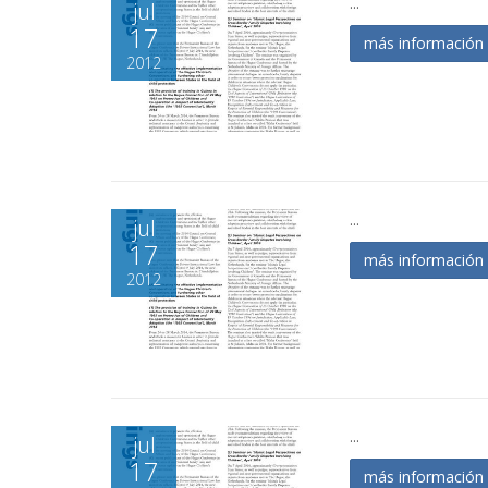
...
jul
17
más informació
2012
...
jul
17
más informació
2012
...
jul
17
más informació