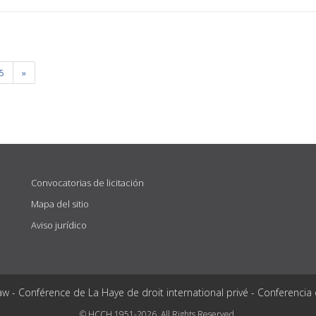
5
»
Convocatorias de licitación
Mapa del sitio
Aviso jurídico
aw - Conférence de La Haye de droit international privé - Conferencia
© HCCH 1951-2026. All Rights Reserved.