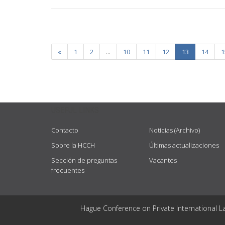
«
1
2
...
10
11
12
13
14
1
USEFUL LINKS
Contacto
Noticias (Archivo)
Sobre la HCCH
Últimas actualizaciones
Sección de preguntas
Vacantes
frecuentes
Hague Conference on Private International L