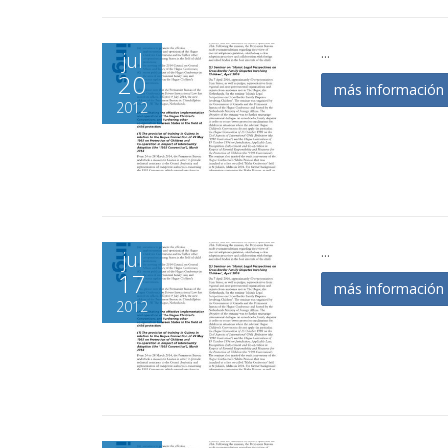
...
jul
20
más informació
2012
...
jul
17
más informació
2012