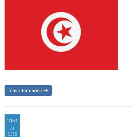
...
más información
mar
5
2018