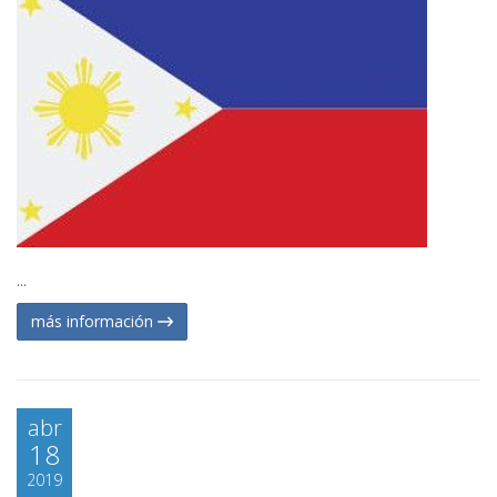
...
más información
abr
18
2019