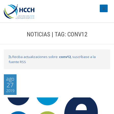
#transl
NOTICIAS | TAG: CONV12
Reciba actualizaciones sobre:
conv12
, suscríbase a la
fuente RSS
ago
27
2019