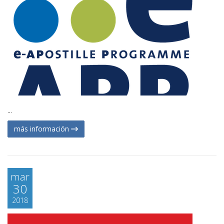
...
más información
mar
30
2018