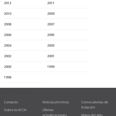
2012
2011
2010
2009
2008
2007
2006
2005
2004
2003
2002
2001
2000
1999
1998
USEFUL LINKS
Contacto
Noticias (Archivo)
Convocatorias de
licitación
Sobre la HCCH
Últimas
actualizaciones
Mapa del sitio