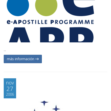
...
más información
nov
27
2006