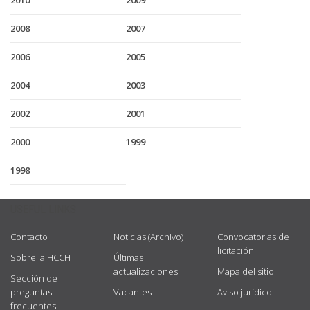
2010
2009
2008
2007
2006
2005
2004
2003
2002
2001
2000
1999
1998
USEFUL LINKS
Contacto
Noticias (Archivo)
Convocatorias de
licitación
Sobre la HCCH
Últimas
actualizaciones
Mapa del sitio
Sección de
preguntas
Vacantes
Aviso jurídico
frecuentes