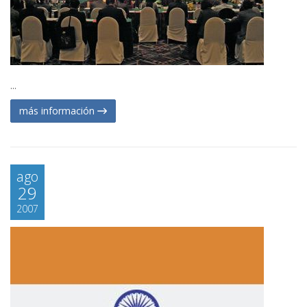
...
más información
ago
29
2007