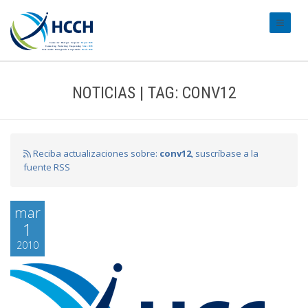
#transl
NOTICIAS | TAG: CONV12
Reciba actualizaciones sobre:
conv12
, suscríbase a la
fuente RSS
mar
1
2010