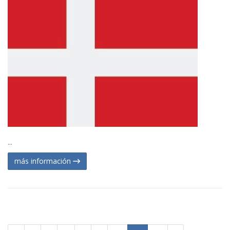
...
más información