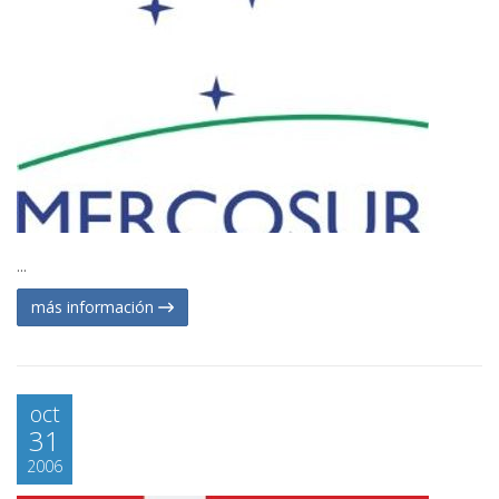
...
más información
oct
31
2006