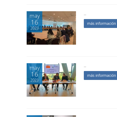
...
may
16
más informació
2023
...
may
16
más informació
2023