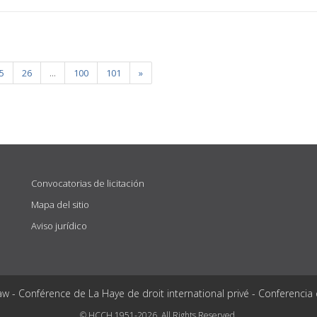
5
26
...
100
101
»
Convocatorias de licitación
Mapa del sitio
Aviso jurídico
aw - Conférence de La Haye de droit international privé - Conferencia
© HCCH 1951-2026. All Rights Reserved.