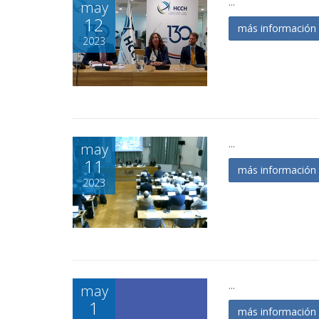
...
may
12
más informació
2023
...
may
11
más informació
2023
...
may
1
más informació