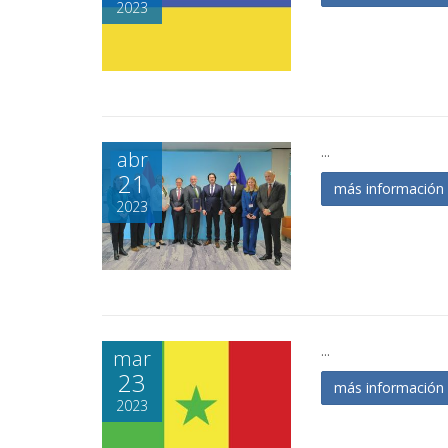
2023
...
abr
21
más informació
2023
...
mar
23
más informació
2023