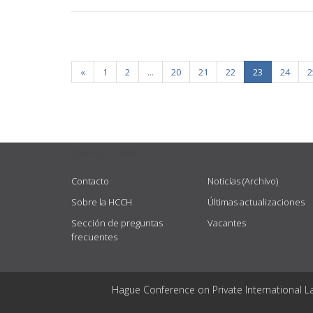
«
1
2
...
20
21
22
23
24
2
USEFUL LINKS
Contacto
Noticias (Archivo)
Sobre la HCCH
Últimas actualizaciones
Sección de preguntas
Vacantes
frecuentes
Hague Conference on Private International L