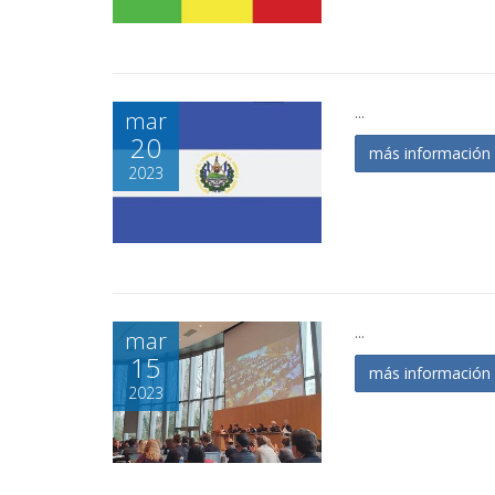
...
mar
20
más informació
2023
...
mar
15
más informació
2023