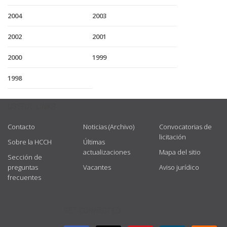
2004
2003
2002
2001
2000
1999
1998
USEFUL LINKS
Contacto
Noticias (Archivo)
Convocatorias de
licitación
Sobre la HCCH
Últimas
actualizaciones
Mapa del sitio
Sección de
preguntas
Vacantes
Aviso jurídico
frecuentes
GET CONNECTED