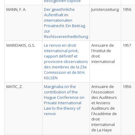
bezüglichen Exposé
MANN, F. A.
Der gewöhnliche
Juristenzeitung
1956
Aufenthalt im
internationalen
Privatrecht. Ein Beitrag
zur
Rechtsvereinheitlichung
MARIDAKIS, G.S.
Le renvoi en droit
Annuaire de
1957
international privé,
l'Institut de
rapport définitif et
droit
provisoire observations
international
des membres de la 23e
Commission et de M.H.
KELSEN
MATIC, Z.
Marginalia on the
Annuaire de
1956
contribution of the
l'Association
Hague Conference on
des Auditeurs
Private International
et Anciens
Law to the theory of
Auditeurs de
renvoi
l'Académie de
droit
international
de La Haye