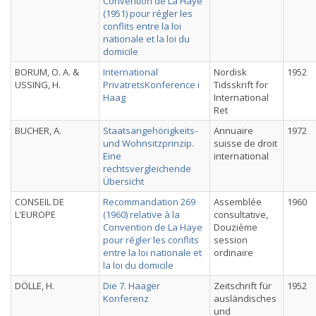
Convention de La Haye
(1951) pour régler les
conflits entre la loi
nationale et la loi du
domicile
BORUM, O. A. &
International
Nordisk
1952
USSING, H.
PrivatretsKonference i
Tidsskrift for
Haag
International
Ret
BUCHER, A.
Staatsangehörigkeits-
Annuaire
1972
und Wohnsitzprinzip.
suisse de droit
Eine
international
rechtsvergleichende
Übersicht
CONSEIL DE
Recommandation 269
Assemblée
1960
L'EUROPE
(1960) relative à la
consultative,
Convention de La Haye
Douzième
pour régler les conflits
session
entre la loi nationale et
ordinaire
la loi du domicile
DÖLLE, H.
Die 7. Haager
Zeitschrift für
1952
Konferenz
ausländisches
und