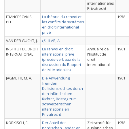
internationales
Privatrecht
FRANCESCAKIS,
La théorie du renvoi et
1958
PH.
les conflits de systèmes
en droit international
privé
VAN DER GUCHT, J.
cf.
LILAR, A.
INSTITUT DE DROIT
Le renvoi en droit
Annuaire de
1961
INTERNATIONAL
international privé
l'Institut de
(procès-verbaux de la
droit
discussion du Rapport
international
de M. Maridakis)
JAGMETTI, M. A.
Die Anwendung
1961
fremden
Kollisionsrechtes durch
den inländischen
Richter, Beitrag zum
schweizerischen
internationalen
Privatrecht
KORKISCH, F.
Der Anteil der
Zeitschrift für
1958
nordischen Länder an
ausländisches