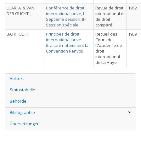
LILAR, A. & VAN
Conférence de droit
Revue de droit
1952
DER GUCHT, J.
international privé, I -
international et
Septième session; II -
de droit
Session spéciale
comparé
BATIFFOL, H.
Principes de droit
Recueil des
1959
international privé
Cours de
(traitant notamment la
l'Académie de
Convention Renvoi)
droit
international
de La Haye
Volltext
Statustabelle
Behörde
Bibliographie
Übersetzungen