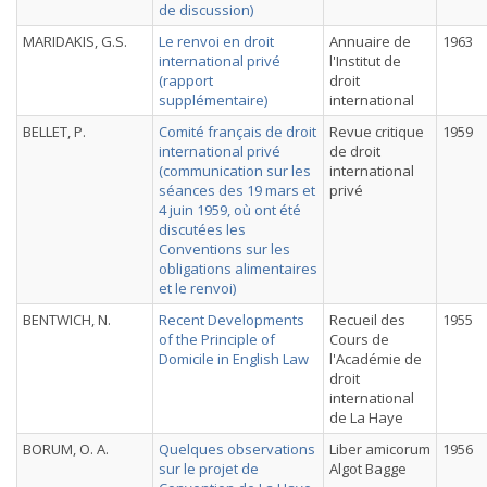
de discussion)
MARIDAKIS, G.S.
Le renvoi en droit
Annuaire de
1963
international privé
l'Institut de
(rapport
droit
supplémentaire)
international
BELLET, P.
Comité français de droit
Revue critique
1959
international privé
de droit
(communication sur les
international
séances des 19 mars et
privé
4 juin 1959, où ont été
discutées les
Conventions sur les
obligations alimentaires
et le renvoi)
BENTWICH, N.
Recent Developments
Recueil des
1955
of the Principle of
Cours de
Domicile in English Law
l'Académie de
droit
international
de La Haye
BORUM, O. A.
Quelques observations
Liber amicorum
1956
sur le projet de
Algot Bagge