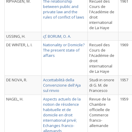
RIPHAGEN, W.
The relationship
Recueil des
1961
between public and
Cours de
private law and the
l'Académie de
rules of conflict of laws
droit
international
de La Haye
USSING, H.
cf.
BORUM, O. A.
DE WINTER, L. I.
Nationality or Domicile?
Recueil des
1969
The present state of
Cours de
affairs
l'Académie de
droit
international
de La Haye
DE NOVA, R.
Accettabilità della
Studi in onore
1957
Convenzione dell'Aja
di G. M. de
sul rinvio
Francesco
NAGEL, H.
Aspects actuels de la
Revue de la
1959
notion de résidence
Chambre
habituelle et de
officielle de
domicile en droit
Commerce
international privé;
franco-
Echanges franco-
allemande
allemands