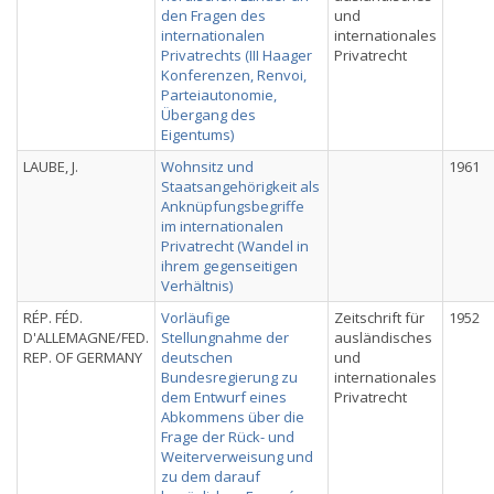
den Fragen des
und
internationalen
internationales
Privatrechts (III Haager
Privatrecht
Konferenzen, Renvoi,
Parteiautonomie,
Übergang des
Eigentums)
LAUBE, J.
Wohnsitz und
1961
Staatsangehörigkeit als
Anknüpfungsbegriffe
im internationalen
Privatrecht (Wandel in
ihrem gegenseitigen
Verhältnis)
RÉP. FÉD.
Vorläufige
Zeitschrift für
1952
D'ALLEMAGNE/FED.
Stellungnahme der
ausländisches
REP. OF GERMANY
deutschen
und
Bundesregierung zu
internationales
dem Entwurf eines
Privatrecht
Abkommens über die
Frage der Rück- und
Weiterverweisung und
zu dem darauf