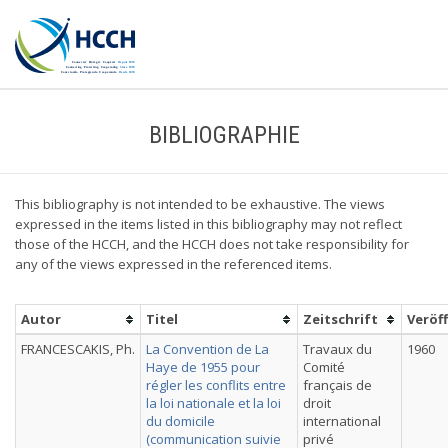
BIBLIOGRAPHIE
This bibliography is not intended to be exhaustive. The views
expressed in the items listed in this bibliography may not reflect
those of the HCCH, and the HCCH does not take responsibility for
any of the views expressed in the referenced items.
Autor
Titel
Zeitschrift
Veröf
FRANCESCAKIS, Ph.
La Convention de La
Travaux du
1960
Haye de 1955 pour
Comité
régler les conflits entre
français de
la loi nationale et la loi
droit
du domicile
international
(communication suivie
privé