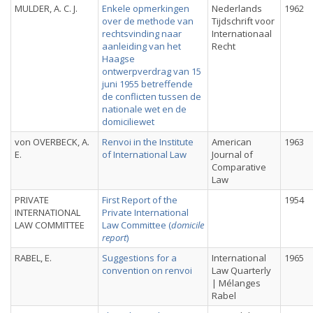
MULDER, A. C. J.
Enkele opmerkingen
Nederlands
1962
over de methode van
Tijdschrift voor
rechtsvinding naar
Internationaal
aanleiding van het
Recht
Haagse
ontwerpverdrag van 15
juni 1955 betreffende
de conflicten tussen de
nationale wet en de
domiciliewet
von OVERBECK, A.
Renvoi in the Institute
American
1963
E.
of International Law
Journal of
Comparative
Law
PRIVATE
First Report of the
1954
INTERNATIONAL
Private International
LAW COMMITTEE
Law Committee (
domicile
report
)
RABEL, E.
Suggestions for a
International
1965
convention on renvoi
Law Quarterly
| Mélanges
Rabel