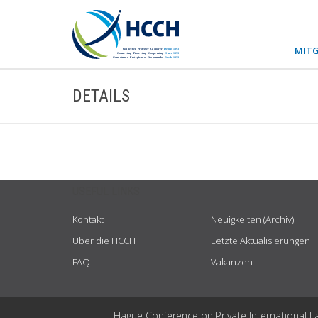
MITG
DETAILS
USEFUL LINKS
Kontakt
Neuigkeiten (Archiv)
Über die HCCH
Letzte Aktualisierungen
FAQ
Vakanzen
Hague Conference on Private International L