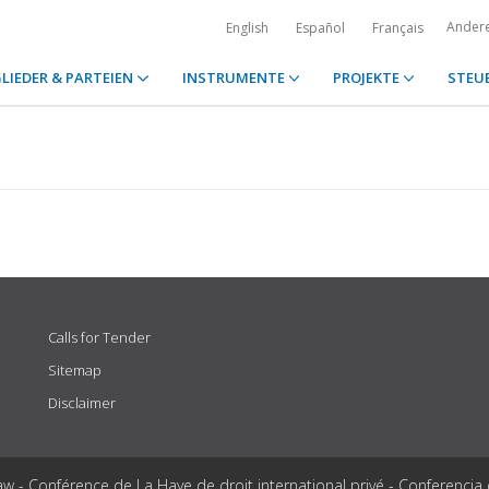
Ander
English
Español
Français
LIEDER & PARTEIEN
INSTRUMENTE
PROJEKTE
STEU
Calls for Tender
Sitemap
Disclaimer
aw - Conférence de La Haye de droit international privé - Conferencia