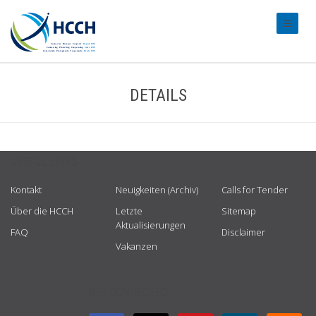
#transl
DETAILS
USEFUL LINKS
Kontakt
Neuigkeiten (Archiv)
Calls for Tender
Über die HCCH
Letzte
Sitemap
Aktualisierungen
FAQ
Disclaimer
Vakanzen
GET CONNECTED