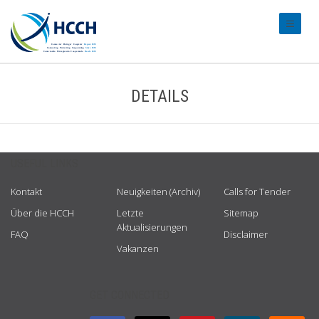
#transl
DETAILS
USEFUL LINKS
Kontakt
Neuigkeiten (Archiv)
Calls for Tender
Über die HCCH
Letzte
Sitemap
Aktualisierungen
FAQ
Disclaimer
Vakanzen
GET CONNECTED