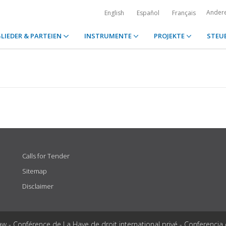
Ander
English
Español
Français
LIEDER & PARTEIEN
INSTRUMENTE
PROJEKTE
STEU
Calls for Tender
Sitemap
Disclaimer
aw - Conférence de La Haye de droit international privé - Conferencia