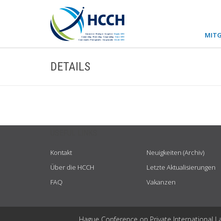
MITG
DETAILS
USEFUL LINKS
Kontakt
Neuigkeiten (Archiv)
Über die HCCH
Letzte Aktualisierungen
FAQ
Vakanzen
Hague Conference on Private International L