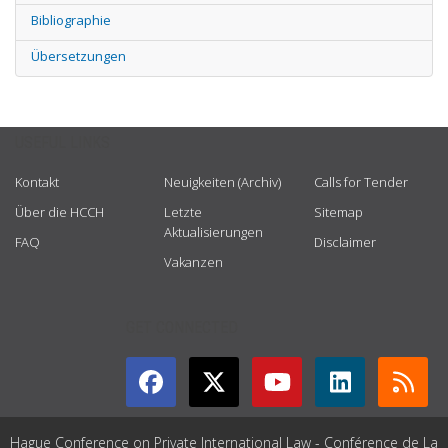
Bibliographie
Übersetzungen
USEFUL LINKS
Kontakt
Neuigkeiten (Archiv)
Calls for Tender
Über die HCCH
Letzte
Sitemap
Aktualisierungen
FAQ
Disclaimer
Vakanzen
GET CONNECTED
Hague Conference on Private International Law - Conférence de La