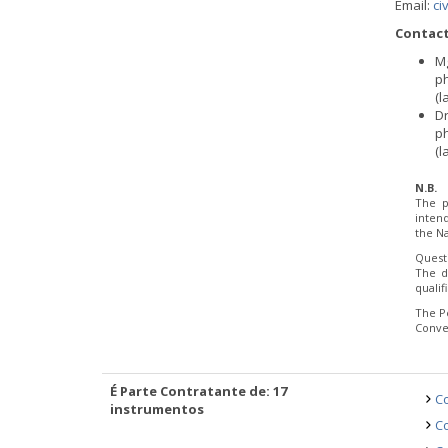
Email:
ci
Contact
M
ph
(l
Dr
ph
(l
N.B.
The p
inten
the Na
Quest
The d
quali
The P
Conve
É Parte Contratante de: 17
Co
instrumentos
C