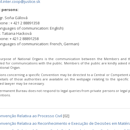
vil.inter.coop@justice.sk
 persons:
gr. Soňa Gálová
one : + 421 2 88891358
anguages of communication: English)
. Tatiana Hacková
one: + 421 2 88891258
anguages of communication: French, German)
urpose of National Organs is the communication between the Members and th
ded for communications with the public. Members of the public are kindly asked no
tional Organ.
ions concerning a specific Convention may be directed to a Central or Competent Au
etails of those authorities are available on the webpage relating to the specific 
fied lawyer may be necessary.
ermanent Bureau does not respond to legal queries from private persons or legal p
ntions.
nvenção Relativa ao Processo Civil
[02]
onvenção Relativa ao Reconhecimento e Execução de Decisões em Matéri