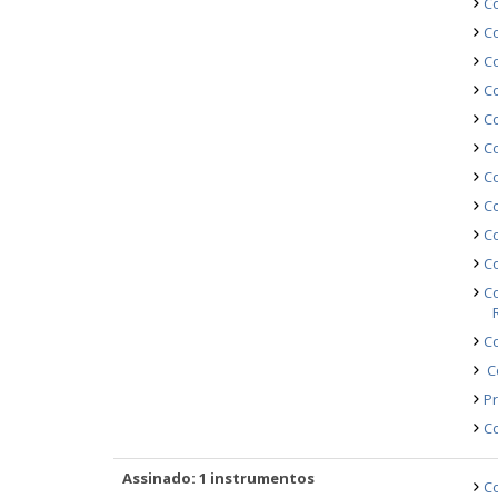
Co
Co
C
Co
Co
C
C
Co
Co
Co
Co
C
Co
Pr
Co
Assinado: 1 instrumentos
Co