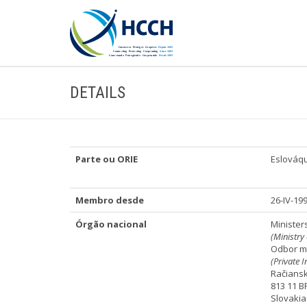
DETAILS
Parte ou ORIE
Eslováq
Membro desde
26-IV-19
Órgão nacional
Minister
(Ministry 
Odbor m
(Private 
Račians
813 11 
Slovakia