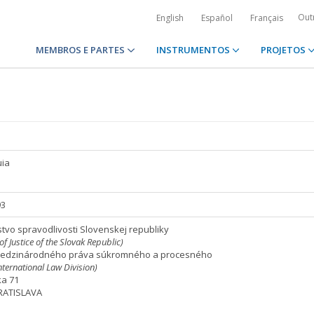
Out
English
Español
Français
MEMBROS E PARTES
INSTRUMENTOS
PROJETOS
uia
93
stvo spravodlivosti Slovenskej republiky
of Justice of the Slovak Republic)
edzinárodného práva súkromného a procesného
International Law Division)
ka 71
BRATISLAVA