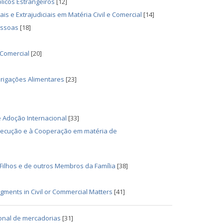
licos Estrangeiros
[12]
is e Extrajudiciais em Matéria Civil e Comercial
[14]
essoas
[18]
 Comercial
[20]
rigações Alimentares
[23]
 Adoção Internacional
[33]
Execução e à Cooperação em matéria de
Filhos e de outros Membros da Família
[38]
gments in Civil or Commercial Matters
[41]
ional de mercadorias
[31]