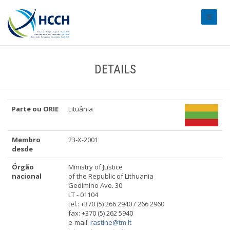
#transl
DETAILS
Parte ou ORIE
Lituânia
Membro
23-X-2001
desde
Órgão
Ministry of Justice
nacional
of the Republic of Lithuania
Gedimino Ave. 30
LT - 01104
tel.: +370 (5) 266 2940 / 266 2960
fax: +370 (5) 262 5940
e-mail:
rastine@tm.lt