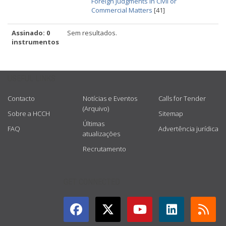
Foreign Judgments in Civil or
Commercial Matters
[41]
Assinado: 0
Sem resultados.
instrumentos
USEFUL LINKS
Contacto
Notícias e Eventos
Calls for Tender
(Arquivo)
Sobre a HCCH
Sitemap
Últimas
FAQ
Advertência jurídica
atualizações
Recrutamento
GET CONNECTED