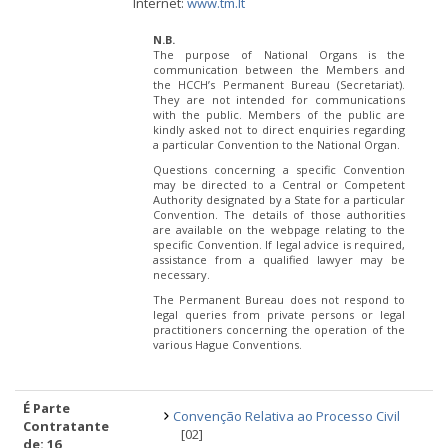
Internet:
www.tm.lt
N.B.
The purpose of National Organs is the
communication between the Members and
the HCCH’s Permanent Bureau (Secretariat).
They are not intended for communications
with the public. Members of the public are
kindly asked not to direct enquiries regarding
a particular Convention to the National Organ.
Questions concerning a specific Convention
may be directed to a Central or Competent
Authority designated by a State for a particular
Convention. The details of those authorities
are available on the webpage relating to the
specific Convention. If legal advice is required,
assistance from a qualified lawyer may be
necessary.
The Permanent Bureau does not respond to
legal queries from private persons or legal
practitioners concerning the operation of the
various Hague Conventions.
É Parte
Convenção Relativa ao Processo Civil
Contratante
[02]
de: 16